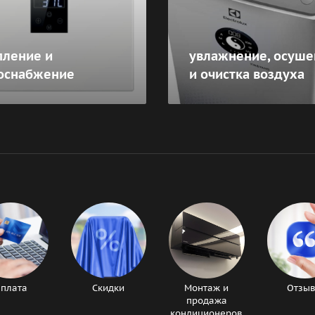
пление и
увлажнение, осуше
оснабжение
и очистка воздуха
плата
Скидки
Монтаж и
Отзы
продажа
кондиционеров