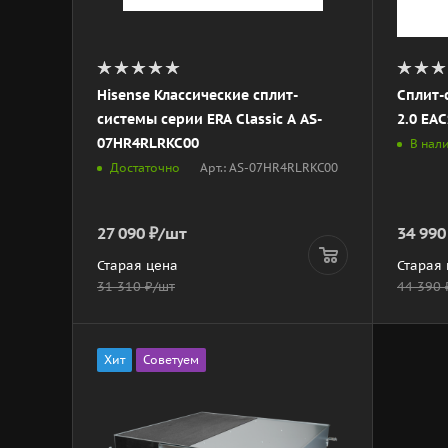
Hisense Классические сплит-
Сплит-
системы серии ERA Classic A AS-
2.0 EA
07HR4RLRKC00
В нал
Арт.: AS-07HR4RLRKC00
Достаточно
27 090
₽
/шт
34 990
Старая цена
Старая
31 310
₽
/шт
44 390
Хит
Советуем