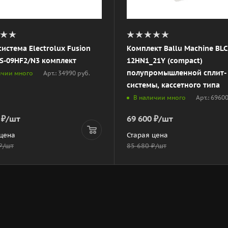
система Electrolux Fusion
Комплект Ballu Machine BLC
CS-09HF2/N3 комплект
12HN1_21Y (compact)
полупромышленной сплит-
Арт.: 34990 руб.
ичии много
системы, кассетного типа
Арт.: 6960
В наличии много
₽
/шт
69 600
₽
/шт
 цена
Старая цена
₽
/шт
85 680
₽
/шт