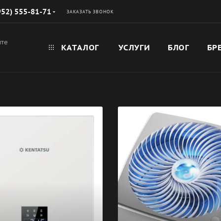
952) 555-81-71
ЗАКАЗАТЬ ЗВОНОК
йте
КАТАЛОГ
УСЛУГИ
БЛОГ
БР