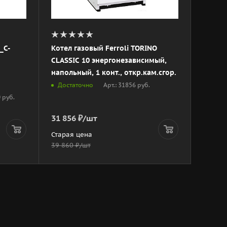
_C-
Котел газовый Ferroli TORINO
CLASSIC 10 энергонезависимый,
напольный, 1 конт., откр.кам.сгор.
Арт.: 31856 руб.
Достаточно
0 руб.
31 856
₽
/шт
Старая цена
39 860
₽
/шт