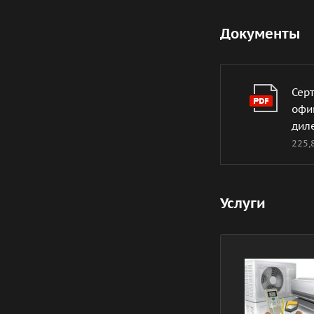
Документы
Сер
офи
диле
225,
Услуги