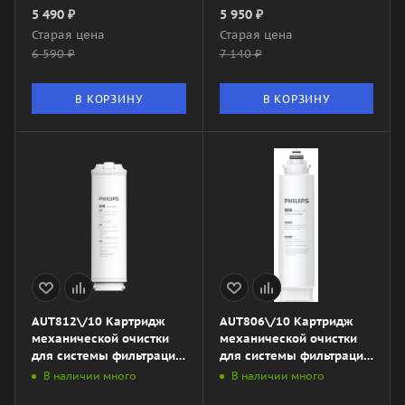
5 490
₽
5 950
₽
Старая цена
Старая цена
6 590
₽
7 140
₽
В КОРЗИНУ
В КОРЗИНУ
AUT812\/10 Картридж
AUT806\/10 Картридж
механической очистки
механической очистки
для системы фильтрации
для системы фильтрации
AUT4030R400\/10
AUT3234\/10
В наличии много
В наличии много