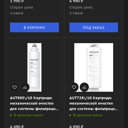
5 990
₽
6 490
₽
Старая цена
Старая цена
7 190
₽
7 790
₽
В КОРЗИНУ
ПОД ЗАКАЗ
AUT805\/10 Картридж
AUT728\/10 Картридж
механической очистки
механической очистки
для системы фильтрации
для системы фильтрации
AUT3234\/10
AUT7006\/10
В наличии много
В наличии много
6 490
₽
6 890
₽