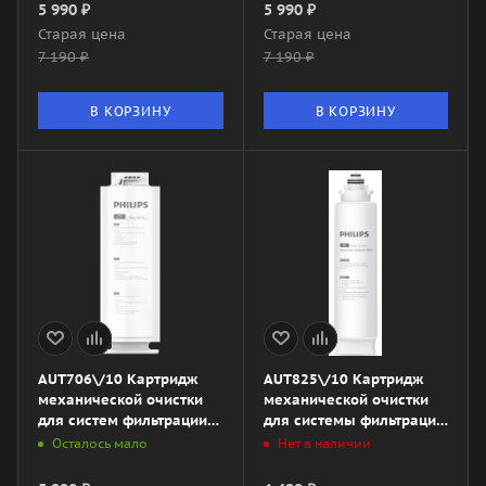
5 990
₽
5 990
₽
Старая цена
Старая цена
7 190
₽
7 190
₽
В КОРЗИНУ
В КОРЗИНУ
AUT706\/10 Картридж
AUT825\/10 Картридж
механической очистки
механической очистки
для систем фильтрации
для системы фильтрации
AUT3015\/10 и
AUT3234\/10
Осталось мало
Нет в наличии
AUT2016\/10