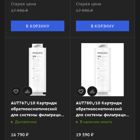
Старая цена
Старая цена
17 990
₽
17 990
₽
В КОРЗИНУ
В КОРЗИНУ
AUT767\/10 Картридж
AUT780\/10 Картридж
обратноосмотический
обратноосмотический
для системы фильтрации
для системы фильтрации
AUT3015\/10
AUT7006\/10
Достаточно
В наличии много
16 790
₽
19 590
₽