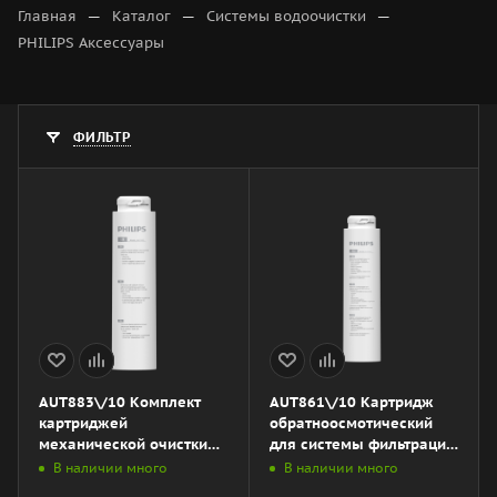
—
—
—
Главная
Каталог
Системы водоочистки
PHILIPS Аксессуары
ФИЛЬТР
AUT883\/10 Комплект
AUT861\/10 Картридж
картриджей
обратноосмотический
механической очистки
для системы фильтрации
для системы фильтрации
AUT3268\/10
В наличии много
В наличии много
AUT3268\/10