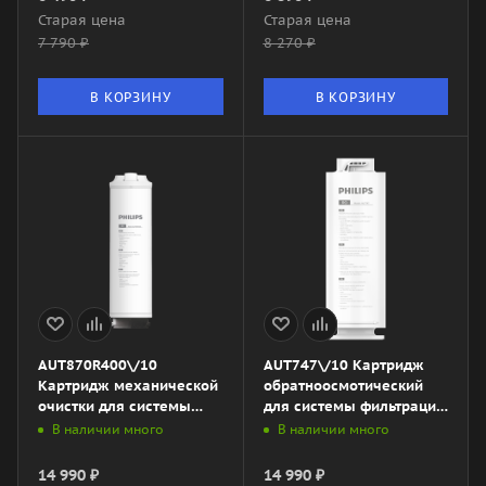
Старая цена
Старая цена
7 790
₽
8 270
₽
В КОРЗИНУ
В КОРЗИНУ
AUT870R400\/10
AUT747\/10 Картридж
Картридж механической
обратноосмотический
очистки для системы
для системы фильтрации
фильтрации
AUT2016\/10
В наличии много
В наличии много
AUT4030R400\/10
14 990
₽
14 990
₽