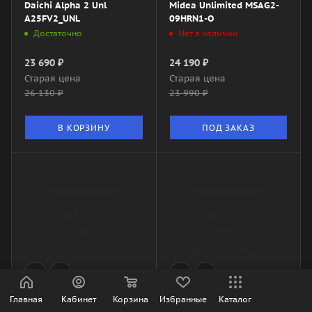
Daichi Alpha 2 Unl
Midea Unlimited MSAG2-
A25FV2_UNL
09HRN1-O
Достаточно
Нет в наличии
23 690
₽
24 190
₽
Старая цена
Старая цена
26 130
₽
23 990
₽
В КОРЗИНУ
ПОД ЗАКАЗ
Midea Paramount MSAG1-
DAICHIxMES
Главная
Кабинет
Корзина
Избранные
Каталог