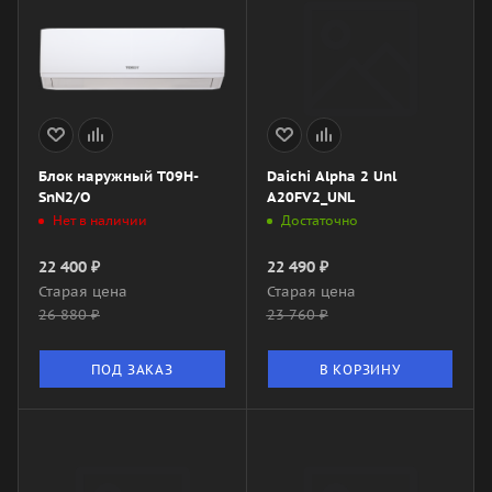
Блок наружный T09H-
Daichi Alpha 2 Unl
SnN2/O
A20FV2_UNL
Нет в наличии
Достаточно
22 400
₽
22 490
₽
Старая цена
Старая цена
26 880
₽
23 760
₽
ПОД ЗАКАЗ
В КОРЗИНУ