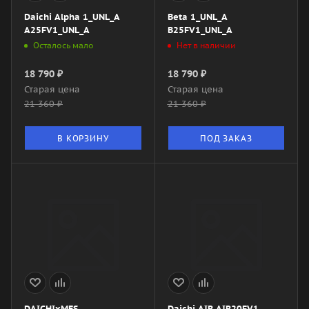
Daichi Alpha 1_UNL_A
Beta 1_UNL_A
A25FV1_UNL_A
B25FV1_UNL_A
Осталось мало
Нет в наличии
18 790
₽
18 790
₽
Старая цена
Старая цена
21 360
₽
21 360
₽
В КОРЗИНУ
ПОД ЗАКАЗ
DAICHIxMES
Daichi AIR AIR20FV1