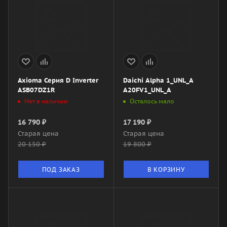
Axioma Серия D Inverter
Daichi Alpha 1_UNL_A
ASB07DZ1R
A20FV1_UNL_A
Нет в наличии
Осталось мало
16 790
₽
17 190
₽
Старая цена
Старая цена
20 150
₽
19 800
₽
ПОД ЗАКАЗ
В КОРЗИНУ