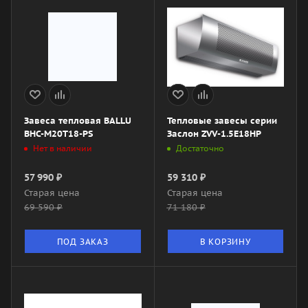
Завеса тепловая BALLU
Тепловые завесы серии
BHC-M20T18-PS
Заслон ZVV-1.5E18HP
Нет в наличии
Достаточно
57 990
₽
59 310
₽
Старая цена
Старая цена
69 590
₽
71 180
₽
ПОД ЗАКАЗ
В КОРЗИНУ