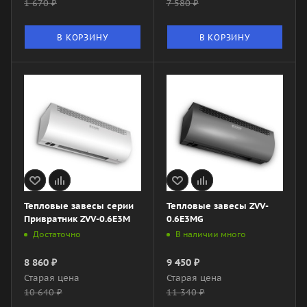
1 670
₽
7 580
₽
В КОРЗИНУ
В КОРЗИНУ
Тепловые завесы серии
Тепловые завесы ZVV-
Привратник ZVV-0.6E3M
0.6E3MG
Достаточно
В наличии много
8 860
₽
9 450
₽
Старая цена
Старая цена
10 640
₽
11 340
₽