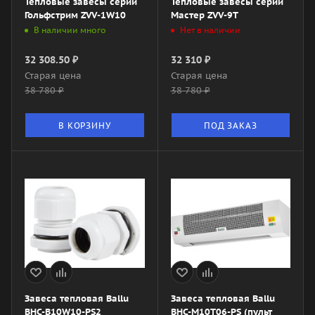
Тепловые завесы серии
Тепловые завесы серии
Гольфстрим ZVV-1W10
Мастер ZVV-9T
В наличии много
Нет в наличии
32 308.50
₽
32 310
₽
Старая цена
Старая цена
38 780
₽
38 780
₽
В КОРЗИНУ
ПОД ЗАКАЗ
Завеса тепловая Ballu
Завеса тепловая Ballu
BHC-B10W10-PS2
BHC-M10T06-PS (пульт