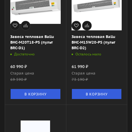
Завеса тепловая Ballu
Завеса тепловая Ballu
BHC-M20T18-PS (пульт
BHC-M15W20-PS (пульт
BRC-D1)
BRC-D2)
Достаточно
Осталось мало
60 990
₽
61 990
₽
Старая цена
Старая цена
69 590
₽
73 190
₽
В КОРЗИНУ
В КОРЗИНУ