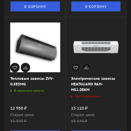
В КОРЗИНУ
В КОРЗИНУ
Тепловые завесы ZVV-
Электрические завесы
0.8E5MG
HEATGUARD RAH-
HG1.0E6M
В наличии много
Нет в наличии
12 950
₽
15 110
₽
Старая цена
Старая цена
15 540
₽
18 140
₽