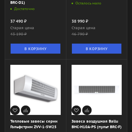
BRC-D1)
Осталось мало
Достаточно
37 490
₽
38 990
₽
Старая цена
Старая цена
43 190
₽
46 790
₽
В КОРЗИНУ
В КОРЗИНУ
Тепловые завесы серии
Завеса воздушная Ballu
Гольфстрим ZVV-1-5W25
BHC-H10A-PS (пульт BRC-F)