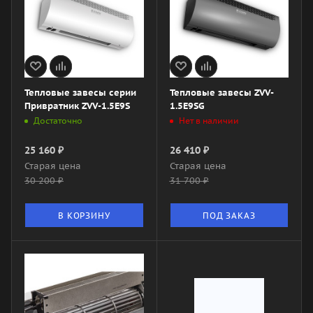
Тепловые завесы серии
Тепловые завесы ZVV-
Привратник ZVV-1.5E9S
1.5E9SG
Достаточно
Нет в наличии
25 160
₽
26 410
₽
Старая цена
Старая цена
30 200
₽
31 700
₽
В КОРЗИНУ
ПОД ЗАКАЗ