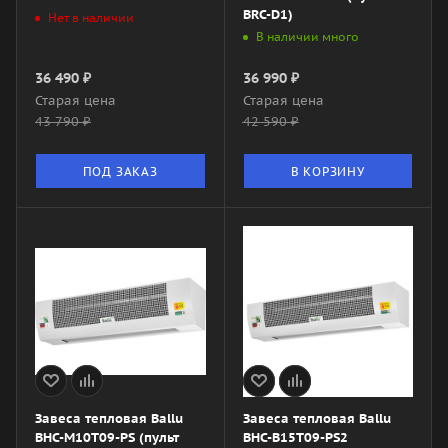
BRC-D1)
Нет в наличии
В наличии много
36 490
₽
36 990
₽
Старая цена
Старая цена
43 790
₽
42 590
₽
ПОД ЗАКАЗ
В КОРЗИНУ
Завеса тепловая Ballu
Завеса тепловая Ballu
BHC-M10T09-PS (пульт
BHC-B15T09-PS2