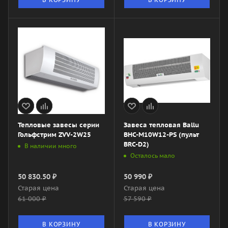
Тепловые завесы серии
Завеса тепловая Ballu
Гольфстрим ZVV-2W25
BHC-M10W12-PS (пульт
BRC-D2)
В наличии много
Осталось мало
50 830.50
₽
50 990
₽
Старая цена
Старая цена
61 000
₽
57 590
₽
В КОРЗИНУ
В КОРЗИНУ