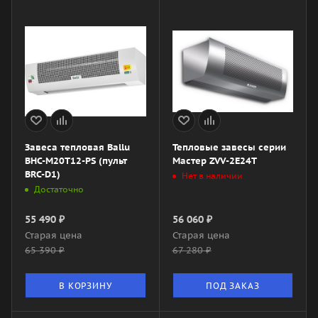
Завеса тепловая Ballu
Тепловые завесы серии
BHC-M20T12-PS (пульт
Мастер ZVV-2E24T
BRC-D1)
Нет в наличии
Достаточно
55 490
₽
56 060
₽
Старая цена
Старая цена
65 390
₽
67 280
₽
В КОРЗИНУ
ПОД ЗАКАЗ