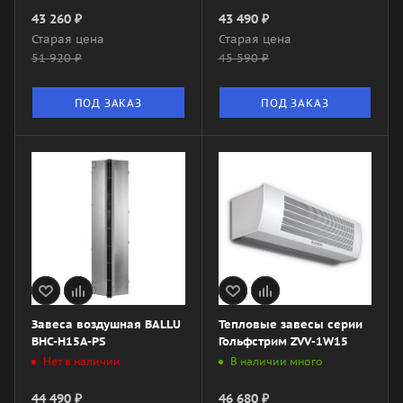
43 260
₽
43 490
₽
Старая цена
Старая цена
51 920
₽
45 590
₽
ПОД ЗАКАЗ
ПОД ЗАКАЗ
Завеса воздушная BALLU
Тепловые завесы серии
BHC-H15A-PS
Гольфстрим ZVV-1W15
Нет в наличии
В наличии много
44 490
₽
46 680
₽