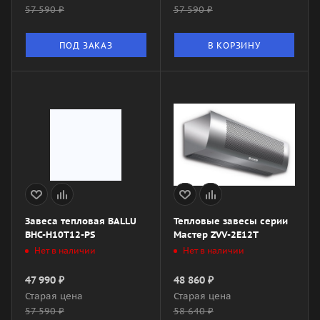
57 590
₽
57 590
₽
ПОД ЗАКАЗ
В КОРЗИНУ
Завеса тепловая BALLU
Тепловые завесы серии
BHC-H10T12-PS
Мастер ZVV-2E12T
Нет в наличии
Нет в наличии
47 990
₽
48 860
₽
Старая цена
Старая цена
57 590
₽
58 640
₽