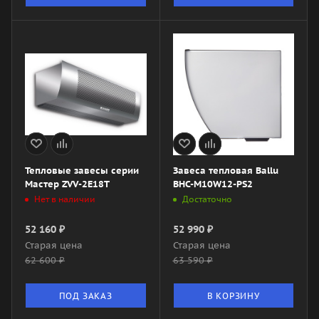
Тепловые завесы серии
Завеса тепловая Ballu
Мастер ZVV-2E18T
BHC-M10W12-PS2
Нет в наличии
Достаточно
52 160
₽
52 990
₽
Старая цена
Старая цена
62 600
₽
63 590
₽
ПОД ЗАКАЗ
В КОРЗИНУ