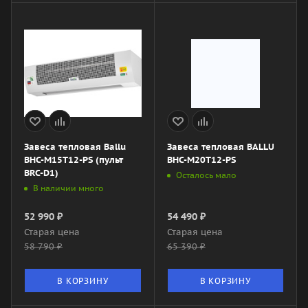
Завеса тепловая Ballu
Завеса тепловая BALLU
BHC-M15T12-PS (пульт
BHC-M20T12-PS
BRC-D1)
Осталось мало
В наличии много
52 990
₽
54 490
₽
Старая цена
Старая цена
58 790
₽
65 390
₽
В КОРЗИНУ
В КОРЗИНУ