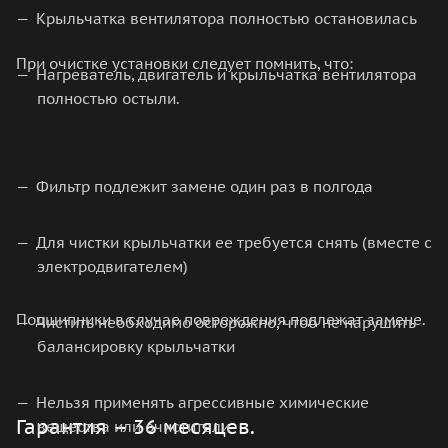
Крыльчатка вентилятора полностью остановилась
При очистке установки следует помнить, что:
Нагреватель, двигатель и крыльчатка вентилятора
полностью остыли.
Фильтр подлежит замене один раз в полгода
Для чистки крыльчатки ее требуется снять (вместе с
электродвигателем)
Подшипники в случае повреждения подлежат замене.
Чистить необходимо осторожно, чтоб не нарушить
балансировку крыльчатки
Нельзя применять агрессивные химические
Гарантия – 36 месяцев.
вещества или очистители