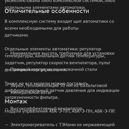
укомплектована либо комплексной системой, либо
отдельными элементами автоматики.
Отличительные особенности
В комплексную систему входит щит автоматики со
всеми необходимыми для работы
датчиками.
Отдельные элементы автоматики: регулятор
Минимальная высота, требуемая для установки
температуры, канальный датчик температуры,
задатчик, регулятор скорости вентилятора, пульт
Прочный корпус из оцинкованной стали
дистанционного управления.
Также на все модели можно поставить
Звуко-, теплоизоляция 50 мм из базальтовой
дифференциальный датчик давления для индикации
минеральной ваты
загрязненности фильтра.
Монтаж
Высокоэффективный вентилятор
Модули управления АБК-Э-ПП, АБК-Э-ПН, АБК-Э-ПР.
Электронагреватель с ТЭНами из нержавеющей