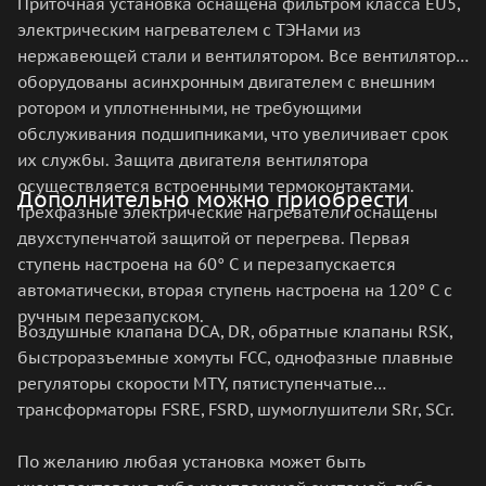
Приточная установка оснащена фильтром класса EU5,
электрическим нагревателем с ТЭНами из
нержавеющей стали и вентилятором. Все вентиляторы
оборудованы асинхронным двигателем с внешним
ротором и уплотненными, не требующими
обслуживания подшипниками, что увеличивает срок
их службы. Защита двигателя вентилятора
осуществляется встроенными термоконтактами.
Дополнительно можно приобрести
Трехфазные электрические нагреватели оснащены
двухступенчатой защитой от перегрева. Первая
ступень настроена на 60° С и перезапускается
автоматически, вторая ступень настроена на 120° С с
ручным перезапуском.
Воздушные клапана DCA, DR, обратные клапаны RSK,
быстроразъемные хомуты FCC, однофазные плавные
регуляторы скорости MTY, пятиступенчатые
трансформаторы FSRE, FSRD, шумоглушители SRr, SCr.
По желанию любая установка может быть