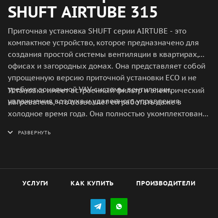
SHUFT AIRTUBE 315
Приточная установка SHUFT серии AIRTUBE - это
компактное устройство, которое предназначено для
создания простой системы вентиляции в квартирах,
офисах и загородных домах. Она представляет собой
упрощенную версию приточной установки ECO и не
требует зональной VAV-системы вентиляции,
Установка имеет встроенный фильтр и электрический
увлажнения воздуха и удаленного управления.
нагреватель, что позволяет ей работать даже в
холодное время года. Она полностью укомплектована
и готова к монтажу, что делает ее идеальным выбором
для тех, кто хочет обеспечить комфортную атмосферу
в своем доме без лишних затрат времени и усилий.
УСЛУГИ
КАК КУПИТЬ
ПРОИЗВОДИТЕЛИ