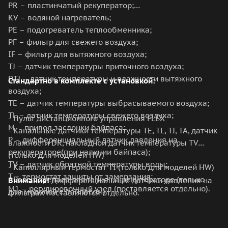
PR – пластинчатый рекуператор;
KV – водяной нагреватель;
PE – подогреватель теплообменника;
PF – фильтр для свежего воздуха;
IF – фильтр для вытяжного воздуха;
TJ – датчик температуры приточного воздуха;
DTJ – датчик температуры и влажности вытяжного
Стандартно в комплекте с установкой:
воздуха;
TE – датчик температуры выбрасываемого воздуха;
TL – датчик температуры свежего воздуха;
- Пульт дистанционного управления FLEX
М – привод заслонки байпаса;
- Канальные датчики температуры TE, TL, TJ, TA, датчик
P – дифференциальный датчик давления на
влажности DR, накладной датчик температуры TV
рекуператоре(при наличии байпаса);
(только для моделей HW)
TV – датчик обратной температуры воды;
- Капиллярный термостат TI (только для моделей HW)
T – термостат защиты от замерзания;
- Реле перепада давления на рекуператоре (только
Внимание!
Дифференциальные датчики давления на
М1 – регулировочный узел (поставляется отдельно).
для моделей с байпасом)
фильтрах поставляются отдельно.