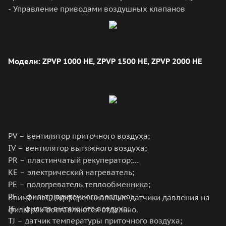
- Управление приводами воздушных клапанов
Модели: ZPVP 1000 HE, ZPVP 1500 HE, ZPVP 2000 HE
PV – вентилятор приточного воздуха;
IV – вентилятор вытяжного воздуха;
PR – пластинчатый рекуператор;
KЕ – электрический нагреватель;
PE – подогреватель теплообменника;
PF – фильтр приточного воздуха;
Внимание! Дифференциальные датчики давления на
IF – фильтр вытяжного воздуха;
фильтрах поставляются отдельно.
TJ – датчик температуры приточного воздуха;