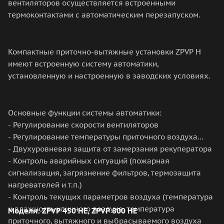
вентиляторов осуществляется встроенными
термоконтактами с автоматическим перезапуском.
Компактные приточно-вытяжные установки ZPVP H
имеют встроенную систему автоматики,
установленную и настроенную в заводских условиях.
Основные функции системы автоматики:
- Регулирование скорости вентиляторов
- Регулирование температуры приточного воздуха
- Двухуровневая защита от замерзания рекуператора
- Контроль аварийных ситуаций (пожарная
сигнализация, загрязнение фильтров, термозащита
нагревателей и т.п.)
- Контроль текущих параметров воздуха (температура
и влажность уличного воздуха, температура
Модели: ZPVP 450 HE, ZPVP 800 HE
приточного, вытяжного и выбрасываемого воздуха