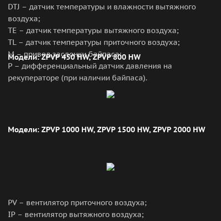
DTJ – датчик температуры и влажности вытяжного
воздуха;
TE – датчик температуры вытяжного воздуха;
TL – датчик температуры приточного воздуха;
М – привод заслонки байпаса;
Модели: ZPVP 450 HW, ZPVP 800 HW
P – дифференциальный датчик давления на
рекуператоре (при наличии байпаса).
Модели: ZPVP 1000 HW, ZPVP 1500 HW, ZPVP 2000 HW
PV – вентилятор приточного воздуха;
IP – вентилятор вытяжного воздуха;