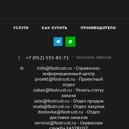
шарнирах.
Возможность выбора панели управления:
Стандартная S3 для установки сверху котла, B3, K3,
УСЛУГИ
КАК КУПИТЬ
ПРОИЗВОДИТЕЛИ
Diematic-m 3 для установки сбоку.
Оптимальный теплообмен: жаровые трубы второго
хода оснащены ускорителями конвекции,
гарантирующими эффективный теплообмен без
+7 (952) 555-81-71
ЗАКАЗАТЬ ЗВОНОК
риска конденсации даже при минимальной
температуре.
info@fastrust.ru - Справочно-
информационный центр
Безупречное европейское качество: De Dietrich -
proekt@fastrust.ru - Проектный
известный производитель отопительного
отдел
оборудования, который использует только
zakaz@fastrust.ru - Узнать статус
заказа
высококачественные материалы и комплектующие.
sale@fastrust.ru - Отдел продаж
snab@fastrust.ru - Отдел закупок
dostavka@fastrust.ru - Отдел
доставки заказов
service@fastrust.ru - Сервисная
служба FASTRUST