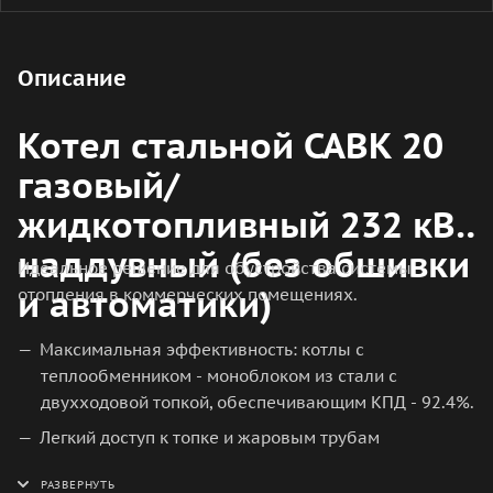
Описание
Котел стальной CABK 20
газовый/
жидкотопливный 232 кВт
наддувный (без обшивки
Идеальное решение для обустройства системы
и автоматики)
отопления в коммерческих помещениях.
Максимальная эффективность: котлы с
теплообменником - моноблоком из стали с
двухходовой топкой, обеспечивающим КПД - 92.4%.
Легкий доступ к топке и жаровым трубам
теплообменника благодаря дверце топки с
керамической изоляцией на реверсивных