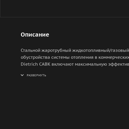
Описание
Стальной жаротрубный жидкотопливный/газовый D
обустройства системы отопления в коммерчески
Dietrich CABK включают максимальную эффективн
теплообменника, возможность выбора панели упр
известен своим безупречным европейским качес
комплектующие.