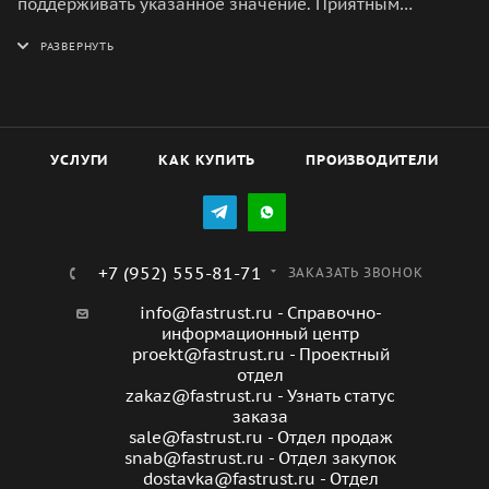
поддерживать указанное значение. Приятным
дополнением является внутренняя подсветка
резервуара для воды. Переливаясь цветами, она
создаст в помещении атмосферу уюта. А для
насыщения воздуха любимыми ароматами достаточно
добавить несколько капель в аромакапсулу.
УСЛУГИ
КАК КУПИТЬ
ПРОИЗВОДИТЕЛИ
+7 (952) 555-81-71
ЗАКАЗАТЬ ЗВОНОК
info@fastrust.ru - Справочно-
информационный центр
proekt@fastrust.ru - Проектный
отдел
zakaz@fastrust.ru - Узнать статус
заказа
sale@fastrust.ru - Отдел продаж
snab@fastrust.ru - Отдел закупок
dostavka@fastrust.ru - Отдел