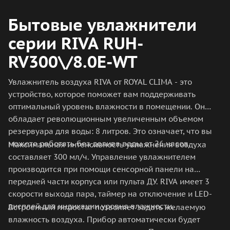
Бытовые увлажнители
серии RIVA RUH-
RV300\/8.0E-WT
Увлажнитель воздуха RIVA от ROYAL CLIMA - это
устройство, которое поможет вам поддерживать
оптимальный уровень влажности в помещении. Он
обладает революционным увеличенным объемом
резервуара для воды: 8 литров. Это означает, что вы
можете работать без долива воды от 26 часов.
Максимальная интенсивность увлажнения воздуха
составляет 300 мл/ч. Управление увлажнителем
производится при помощи сенсорной панели на
передней части корпуса или пульта ДУ. RIVA имеет 3
скорости выхода пара, таймер на отключение и LED-
дисплей для индикации уровня влажности.
Встроенный гигростат позволяет задать желаемую
влажность воздуха. Прибор автоматически будет