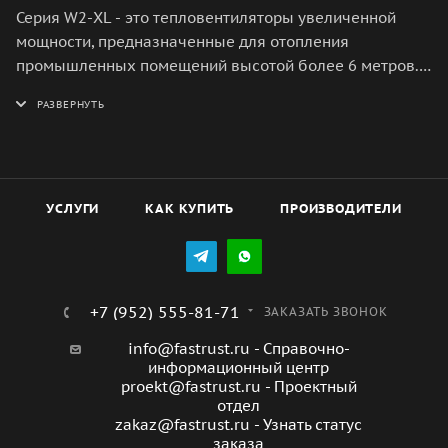
Серия W2-XL - это тепловентиляторы увеличенной
мощности, предназначенные для отопления
промышленных помещений высотой более 6 метров.
Они оснащены теплообменниками с увеличенным
фронтом и рядностью, что позволяет им обеспечивать
высокую тепловую мощность даже при использовании
низкотемпературного теплоносителя. Вентиляторы
диаметром 550 мм создают мощный воздушный поток,
который может достигать длины струи до 30 метров.
УСЛУГИ
КАК КУПИТЬ
ПРОИЗВОДИТЕЛИ
Модельный ряд серии W2-XL включает три прибора с
двух-, трех- и четырехрядным теплообменником,
которые имеют номинальную тепловую мощность 61,
70 и 81 кВт соответственно. Тепловентиляторы могут
+7 (952) 555-81-71
ЗАКАЗАТЬ ЗВОНОК
быть установлены на стены и колонны при помощи
info@fastrust.ru - Справочно-
универсального кронштейна (входит в комплект), а
информационный центр
также на потолок через резьбовые шпильки М6.
proekt@fastrust.ru - Проектный
отдел
zakaz@fastrust.ru - Узнать статус
заказа