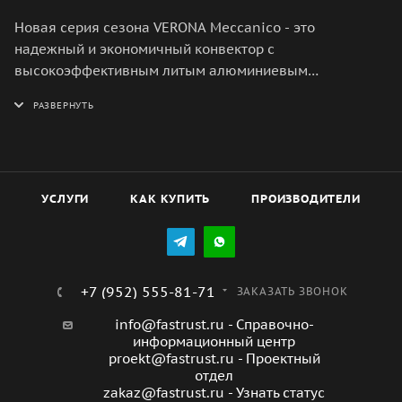
Новая серия сезона VERONA Meccanico - это
надежный и экономичный конвектор с
высокоэффективным литым алюминиевым
нагревательным элементом X-ROYAL LONG LIFE
HEATER. VERONA Meccanico обладает мобильной
конструкцией на колесиках и универсальным
дизайном с четкими и ровными линиями.
Механическая панель управления конвектора
расположена на боковой части для комфортного и
УСЛУГИ
КАК КУПИТЬ
ПРОИЗВОДИТЕЛИ
удобного использования. Возможна установка
прибора на стену, все необходимое уже входит в
комплектацию. Серия представлена моделями с
мощностью 1, 1,5 и 2 кВт.
+7 (952) 555-81-71
ЗАКАЗАТЬ ЗВОНОК
info@fastrust.ru - Справочно-
информационный центр
proekt@fastrust.ru - Проектный
отдел
zakaz@fastrust.ru - Узнать статус