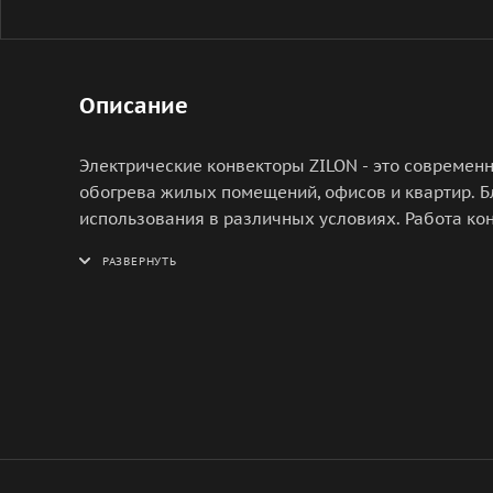
Описание
Электрические конвекторы ZILON - это современ
обогрева жилых помещений, офисов и квартир. Б
использования в различных условиях. Работа ко
конвекции: холодный воздух поступает внутрь об
нагревательный элемент, уже нагретый воздух 
обогревателя. Линейка конвекторов ZILON предст
нагревательный элемент, механическая панель у
механическая панель управления, новый дизайн 
нагревательный элемент, механическая панель у
элемент, электронная панель управления.