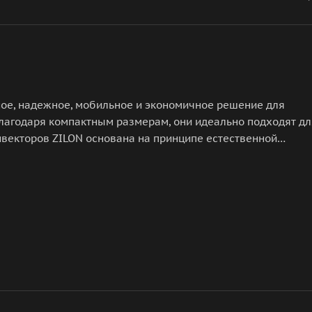
ное, надежное, мобильное и экономичное решение для
лагодаря компактным размерам, они идеально подходят дл
нвекторов ZILON основана на принципе естественной
огревателя через отверстие в нижней части и, проходя чер
выходит через жалюзи, расположенные на передней панели
авлена четырьмя сериями: серия АТЛЕТ 2.0 - СТИЧ-
правления; серия УЮТ - Х-образный нагревательный элемен
лицевой панели; серия Комфорт SR3.0 - Х-образный
правления; серия Комфорт Е3.0 - Х-образный нагреватель