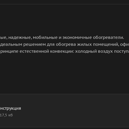
ные, надежные, мобильные и экономичные обогреватели.
идеальным решением для обогрева жилых помещений, офи
принципе естественной конвекции: холодный воздух поступ
асти и, проходя через нагревательный элемент, уже нагрет
а передней панели обогревателя.
нструкция
17,5 кб