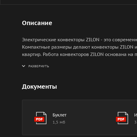
Описание
Электрические конвекторы ZILON - это современ
Компактные размеры делают конвекторы ZILON 
квартир. Работа конвекторов ZILON основана на 
внутрь обогревателя через отверстие в нижней ч
воздух выходит через жалюзи, расположенные н
Документы
Буклет
И
1,5 мб
3