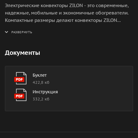
Электрические конвекторы ZILON - это современные,
надежные, мобильные и экономичные обогреватели.
Компактные размеры делают конвекторы ZILON
идеальным решением для обогрева жилых
помещений, офисов, квартир. Работа конвекторов
ZILON основана на принципе естественной конвекции:
холодный воздух поступает внутрь обогревателя
Документы
через отверстие в нижней части и, проходя через
нагревательный элемент, уже нагретый воздух
выходит через жалюзи, расположенные на передней
Буклет
панели обогревателя.
422,8 кб
Инструкция
332,2 кб