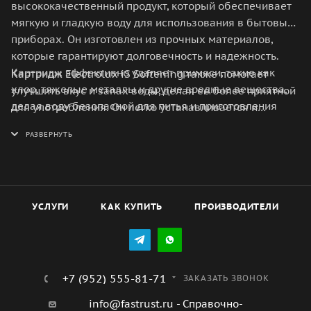
высококачественный продукт, который обеспечивает
мягкую и гладкую воду для использования в бытовых
приборах. Он изготовлен из прочных материалов,
которые гарантируют долговечность и надежность.
Картридж эффективно удаляет примеси, такие как
Картридж Electrolux iS Softening также помогает
хлор, тяжелые металлы и другие вредные вещества,
улучшить вкус и запах воды, делая ее более приятной
делая воду безопасной для питья и приготовления
для употребления. Он легко устанавливается и
пищи.
заменяется, что делает его удобным в использовании.
Этот картридж идеально подходит для тех, кто ценит
качество и безопасность воды в своем доме.
УСЛУГИ
КАК КУПИТЬ
ПРОИЗВОДИТЕЛИ
+7 (952) 555-81-71
ЗАКАЗАТЬ ЗВОНОК
info@fastrust.ru - Справочно-