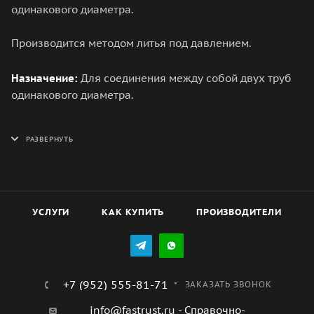
одинакового диаметра.
Производится методом литья под давлением.
Назначение:
Для соединения между собой двух труб
одинакового диаметра.
Изготовление:
По ТУ 2248-001-21088915-2015 «Трубы
напорные и соединительные детали к ним из
полипропилена PP-R ТМ VALFEX», разработанным в
соответствии с требованиями ГОСТ 32415-2013.
Материал:
PPR
УСЛУГИ
КАК КУПИТЬ
ПРОИЗВОДИТЕЛИ
Диаметр присоединения:
20, 25, 32, 40, 50, 63, 75, 90,
110 мм - белый 20-90 мм - серый
+7 (952) 555-81-71
ЗАКАЗАТЬ ЗВОНОК
Класс эксплуатации:
1, 2, 4, 5, ХВ
info@fastrust.ru - Справочно-