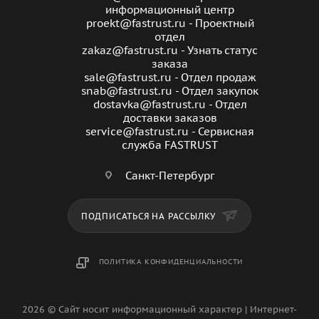
информационный центр
Рабочая температура:
80° С
proekt@fastrust.ru - Проектный
отдел
zakaz@fastrust.ru - Узнать статус
Максимальная рабочая температура:
90° С
заказа
sale@fastrust.ru - Отдел продаж
Номинальное давление, PN:
25 бар
snab@fastrust.ru - Отдел закупок
dostavka@fastrust.ru - Отдел
доставки заказов
Технология монтажа:
раструбная полифузионная
service@fastrust.ru - Сервисная
сварка
служба FASTRUST
Цвет:
белый/серый
Санкт-Петербург
Упаковка:
картонная коробка
ПОДПИСАТЬСЯ НА РАССЫЛКУ
Гарантия:
7 лет с даты производства
ПОЛИТИКА КОНФИДЕНЦИАЛЬНОСТИ
2026 © Сайт носит информационный характер | Интернет-