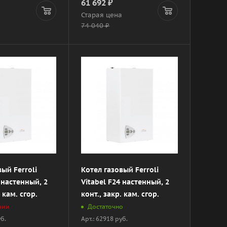
61 692
₽
а
Старая цена
74 040
₽
вый Ferroli
Котел газовый Ferroli
6 настенный, 2
Vitabel F24 настенный, 2
. кам. сгор.
конт., закр. кам. сгор.
чии
Достаточно
уб.
Арт.: 62918 руб.