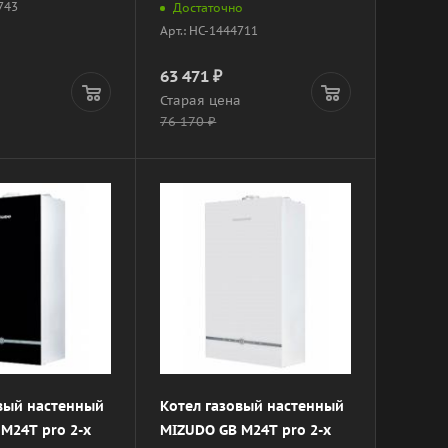
0743
Достаточно
Арт.: НС-1444711
63 471
₽
а
Старая цена
76 170
₽
овый настенный
Котел газовый настенный
M24Т pro 2-х
MIZUDO GB M24Т pro 2-х