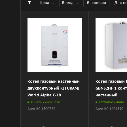
Цена
Бренд
В наличии
Для п
Котёл газовый настенный
Котел газовый 
двухконтурный KITURAMI
GBN32НF 1 конт.
World Alpha C-18
настенный
В наличии много
Осталось мало
Арт.: НС-1500726
Арт.: НС-1601590