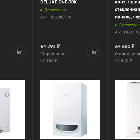
DELUXE ONE-30K
конт. с шин
стеклянная
Достаточно
панель, че
Арт.: НС-1286994
Достаточн
Арт.: НС-159
64 292
₽
64 680
₽
Старая цена
Старая цен
77 160
₽
77 620
₽