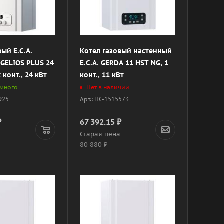
вый E.C.A.
Котел газовый настенный
GELIOS PLUS 24
E.C.A. GERDA 11 HST NG, 1
 конт., 24 кВт
конт., 11 кВт
 много
Нет в наличии
9925
Арт.: НС-1515573
₽
67 392.15
₽
а
Старая цена
80 880
₽