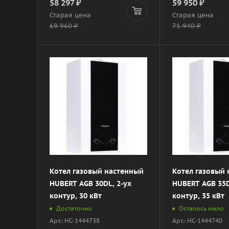
58 297
₽
59 950
₽
Старая цена
Старая цена
69 960
₽
71 940
₽
Котел газовый настенный
Котел газовый
HUBERT AGB 30DL, 2-ух
HUBERT AGB 35D
контур, 30 кВт
контур, 35 кВт
Достаточно
Осталось мало
Арт.: НС-1444738
Арт.: НС-1444740