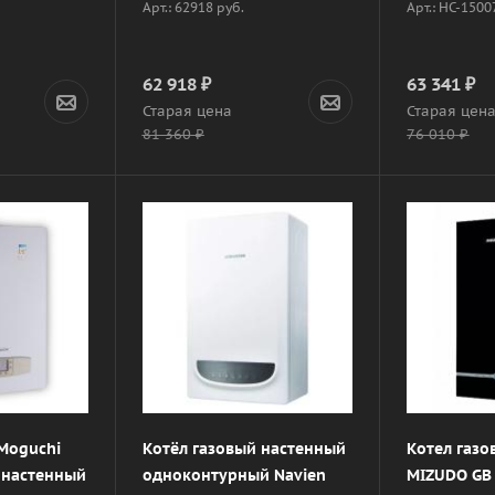
Арт.: 62918 руб.
Арт.: НС-150
62 918
₽
63 341
₽
Старая цена
Старая цен
81 360
₽
76 010
₽
Moguchi
Котёл газовый настенный
Котел газ
, настенный
одноконтурный Navien
MIZUDO GB 