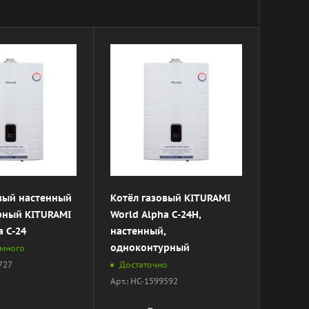
овый настенный
Котёл газовый KITURAMI
рный KITURAMI
World Alpha С-24Н,
a C-24
настенный,
одноконтурный
 много
0727
Достаточно
Арт.: НС-1599592