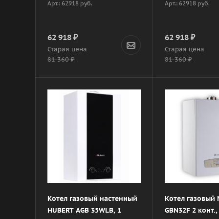
Арт.: 62918 руб.
Арт.: 62918 руб.
62 918
₽
62 918
₽
Старая цена
Старая цена
81 360
₽
81 360
₽
Котел газовый настенный
Котел газовый 
HUBERT AGB 35WLB, 1
GBN32F 2 конт.