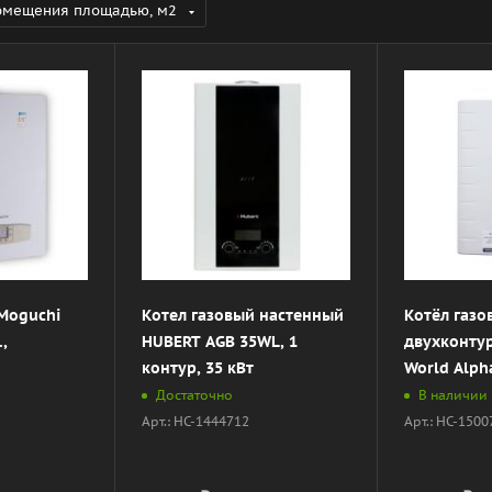
омещения площадью, м2
Moguchi
Котел газовый настенный
Котёл газ
,
HUBERT AGB 35WL, 1
двухконту
контур, 35 кВт
World Alph
Достаточно
В наличии
Арт.: НС-1444712
Арт.: НС-150