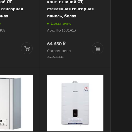
ой OT,
конт. с шиной OT,
 сенсорная
стеклянная сенсорная
рная
панель, белая
о
Достаточно
1408
Арт.: НС-1591413
64 680
₽
а
Старая цена
77 620
₽