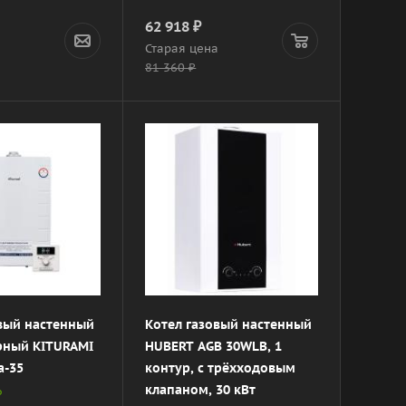
62 918
₽
а
Старая цена
81 360
₽
овый настенный
Котел газовый настенный
рный KITURAMI
HUBERT AGB 30WLB, 1
a-35
контур, с трёхходовым
клапаном, 30 кВт
о