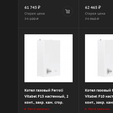
61 743
₽
62 465
₽
Старая цена
Старая цена
74 100
₽
74 960
₽
Котел газовый Ferroli
Котел газовый F
Vitabel F13 настенный, 2
Vitabel F10 нас
конт., закр. кам. сгор.
конт., закр. кам
Нет в наличии
Нет в наличии