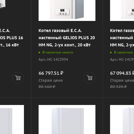
.C.A.
Котел газовый E.C.A.
Котел газо
OS PLUS 16
настенный GELIOS PLUS 20
настенный 
т., 16 кВт
HM NG, 2-ух конт., 20 кВт
HM NG, 2-ух
В наличии много
В наличии
Арт.: НС-1422934
Арт.: НС-141
66 797.51
₽
67 094.83
Старая цена
Старая цен
80 160
₽
80 520
₽