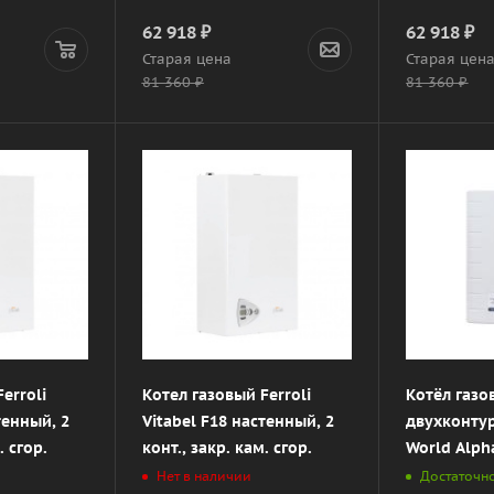
62 918
₽
62 918
₽
Старая цена
Старая цен
81 360
₽
81 360
₽
erroli
Котел газовый Ferroli
Котёл газ
тенный, 2
Vitabel F18 настенный, 2
двухконту
. сгор.
конт., закр. кам. сгор.
World Alph
Нет в наличии
Достаточн