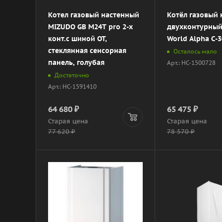
Котел газовый настенный
Котёл газовый
MIZUDO GB M24Т pro 2-х
двухконтурный
конт.с шиной OT,
World Alpha C-3
стеклянная сенсорная
Осталось мало
панель, голубая
Арт.: НС-1500728
Достаточно
Арт.: НС-1591410
64 680
₽
65 475
₽
Старая цена
Старая цена
77 620
₽
78 570
₽