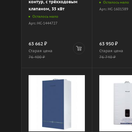
контур, с трёхходовым
Осталось мало
клапаном, 35 кВт
Арт.: НС-1601589
Осталось мало
Арт.: НС-1444727
63 662
₽
63 950
₽
Старая цена
Старая цена
76 400
₽
76 740
₽