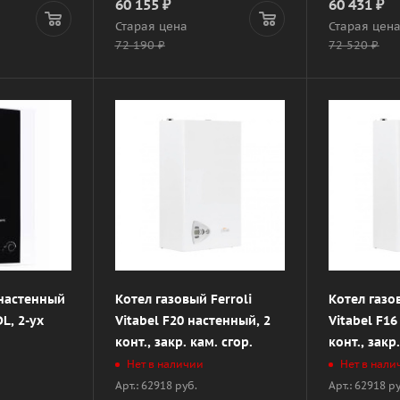
60 155
₽
60 431
₽
Старая цена
Старая цен
72 190
₽
72 520
₽
 настенный
Котел газовый Ferroli
Котел газо
L, 2-ух
Vitabel F20 настенный, 2
Vitabel F1
конт., закр. кам. сгор.
конт., закр
Нет в наличии
Нет в нали
Арт.: 62918 руб.
Арт.: 62918 р