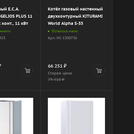
вый E.C.A.
Котёл газовый настенный
GELIOS PLUS 11
двухконтурный KITURAMI
 конт., 11 кВт
World Alpha S-35
 много
Осталось мало
9923
Арт.: НС-1500736
₽
66 251
₽
а
Старая цена
79 510
₽