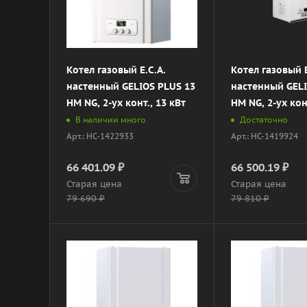
Котел газовый E.C.A.
Котел газовый E
настенный GELIOS PLUS 13
настенный GELI
HM NG, 2-ух конт., 13 кВт
HM NG, 2-ух кон
В наличии много
Достаточно
Арт.: НС-1422933
Арт.: НС-1419924
66 401.09
₽
66 500.19
₽
Старая цена
Старая цена
79 690
₽
79 810
₽