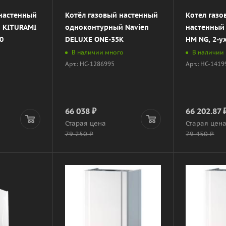
 настенный
Котёл газовый настенный
Котел газо
 KITURAMI
одноконтурный Navien
настенный 
0
DELUXE ONE-35K
HM NG, 2-ух
В наличии много
В наличии
Арт.: НС-1286995
Арт.: НС-141
66 038
₽
66 202.87
Старая цена
Старая цен
79 250
₽
79 450
₽