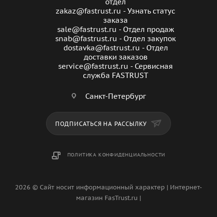
отдел
zakaz@fastrust.ru - Узнать статус
помощи мобильного приложения, благодаря
заказа
встроенной плате с поддержкой OpenTherm.
sale@fastrust.ru - Отдел продаж
6. Надежность и безопасность. Газовые котлы
snab@fastrust.ru - Отдел закупок
MOGUCHI проходят многоступенчатую проверку
dostavka@fastrust.ru - Отдел
доставки заказов
качества еще на этапе производства.
service@fastrust.ru - Сервисная
служба FASTRUST
Санкт-Петербург
ПОДПИСАТЬСЯ НА РАССЫЛКУ
ПОЛИТИКА КОНФИДЕНЦИАЛЬНОСТИ
2026 © Сайт носит информационный характер | Интернет-
магазин FasTrust.ru |