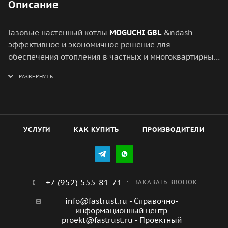
Описание
Газовые настенный котлы
MOGUCHI GBL
&ndash
эффективное и экономичное решение для
обеспечения отопления в частных и многоквартирных
домах.
Основные преимущества настенных газовых котлов
MOGUCHI GBL:
1. Котел может работать как в традиционной системе
отопления, так и с тёплыми полами.
2. Оснащен системой контроля пламени,
УСЛУГИ
КАК КУПИТЬ
ПРОИЗВОДИТЕЛИ
антизамерзания и защиты от перегрева, что
обеспечивает надежную работу котла на весь срок
службы.
3. Сверхкомпактные габариты позволяют монтировать
+7 (952) 555-81-71
ЗАКАЗАТЬ ЗВОНОК
котел в любых, даже в небольших котельных.
info@fastrust.ru - Справочно-
4. Сенсорная панель позволяет управлять котлом
информационный центр
одним легким касанием.
proekt@fastrust.ru - Проектный
5. Возможность управления из любой точки мира при