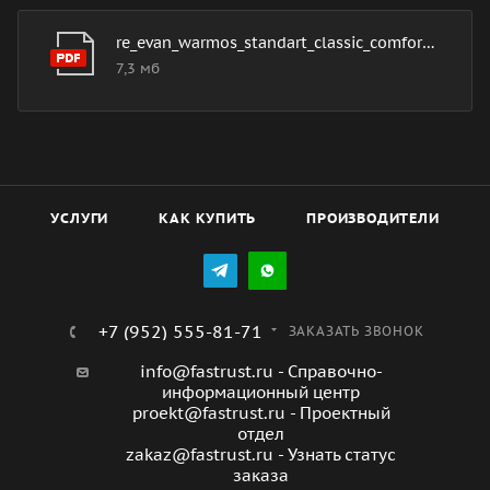
и современных технологий, он безопасен в
эксплуатации и долговечен.
re_evan_warmos_standart_classic_comfort_dlya_sayta
7,3 мб
УСЛУГИ
КАК КУПИТЬ
ПРОИЗВОДИТЕЛИ
+7 (952) 555-81-71
ЗАКАЗАТЬ ЗВОНОК
info@fastrust.ru - Справочно-
информационный центр
proekt@fastrust.ru - Проектный
отдел
zakaz@fastrust.ru - Узнать статус
заказа