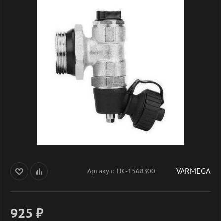
VARMEGA
Артикул:
НС-1568300
925
₽