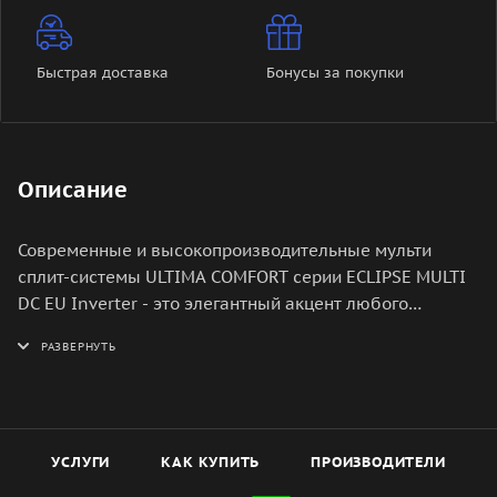
Быстрая доставка
Бонусы за покупки
Описание
Современные и высокопроизводительные мульти
сплит-системы ULTIMA COMFORT серии ECLIPSE MULTI
DC EU Inverter - это элегантный акцент любого
интерьера и идеальное решение для создания
комфортного климата. Плавность линий и серебристые
детали придают внутреннему блоку утонченный и
изысканный внешний вид.
УСЛУГИ
КАК КУПИТЬ
ПРОИЗВОДИТЕЛИ