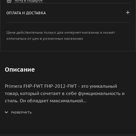
Хочу в подарок
ОПЛАТА И ДОСТАВКА
Цена действительна только для интернет-магазина и может
отличаться от цен в розничных магазинах
Описание
Primera FHP-FWT FHP-2012-FWT - это уникальный
товар, который сочетает в себе функциональность и
стиль. Он обладает максимальной
производительностью и обеспечивает высокое
качество работы. Этот продукт был разработан с
учетом всех современных требований и стандартов,
что делает его идеальным выбором для любого