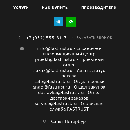
пользователя. Максимальный уровень комфорта и
удобства использования гарантирован благодаря
УСЛУГИ
КАК КУПИТЬ
ПРОИЗВОДИТЕЛИ
эргономичному дизайну и легкому управлению.
Primera FHP-FWT FHP-2012-FWT - это надежный и
долговечный инструмент, который будет служить вам
долгие годы.
+7 (952) 555-81-71
ЗАКАЗАТЬ ЗВОНОК
info@fastrust.ru - Справочно-
информационный центр
proekt@fastrust.ru - Проектный
отдел
zakaz@fastrust.ru - Узнать статус
заказа
sale@fastrust.ru - Отдел продаж
snab@fastrust.ru - Отдел закупок
dostavka@fastrust.ru - Отдел
доставки заказов
service@fastrust.ru - Сервисная
служба FASTRUST
Санкт-Петербург