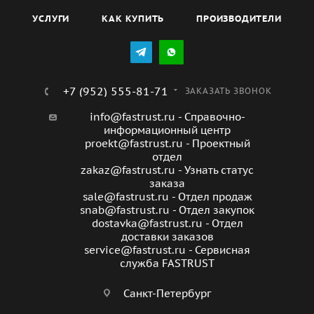
который обеспечивает быструю обработку данных и
эффективное выполнение задач. Он также имеет
УСЛУГИ
КАК КУПИТЬ
ПРОИЗВОДИТЕЛИ
большой объем оперативной памяти, что позволяет
работать с большим количеством информации
одновременно. Первая PHP-MWB PHP-1000-MWB
также имеет встроенную систему управления базами
+7 (952) 555-81-71
ЗАКАЗАТЬ ЗВОНОК
данных (СУБД), которая позволяет легко управлять
info@fastrust.ru - Справочно-
данными и обеспечивает безопасность хранения
информационный центр
информации. Кроме того, устройство поддерживает
proekt@fastrust.ru - Проектный
различные языки программирования, что делает его
отдел
zakaz@fastrust.ru - Узнать статус
универсальным инструментом для разработки
заказа
различных типов веб-приложений. В целом, Первая
sale@fastrust.ru - Отдел продаж
PHP-MWB PHP-1000-MWB - это надежное и мощное
snab@fastrust.ru - Отдел закупок
устройство для создания профессиональных веб-
dostavka@fastrust.ru - Отдел
доставки заказов
сайтов на языке программирования PHP. Оно
service@fastrust.ru - Сервисная
обеспечивает высокую производительность и
служба FASTRUST
гибкость, а также позволяет легко управлять данными
и обеспечивает безопасность хранения информации.
Санкт-Петербург