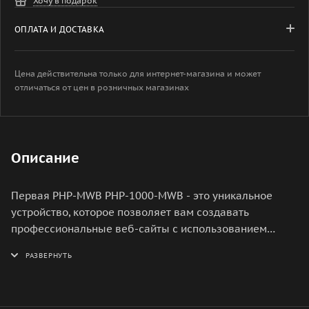
Хочу в подарок
ОПЛАТА И ДОСТАВКА
Цена действительна только для интернет-магазина и может
отличаться от цен в розничных магазинах
Описание
Первая PHP-MWB PHP-1000-MWB - это уникальное
устройство, которое позволяет вам создавать
профессиональные веб-сайты с использованием
языка программирования PHP. Это мощный инструмент
для разработки веб-приложений, который
обеспечивает высокую производительность и
гибкость. Устройство оснащено мощным процессором,